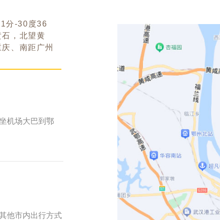
分-30度36
黄石，北望黄
重庆、南距广州
坐机场大巴到鄂
其他市内出行方式