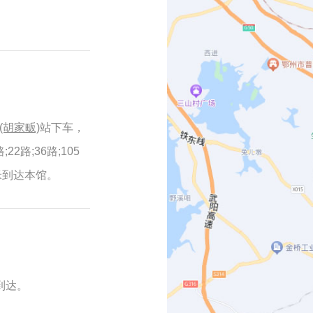
(胡家畈)
站下车，
2路;36路;105
米到达本馆。
到达。